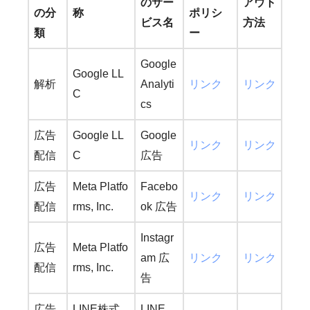
のサー
アウト
の分
称
ポリシ
ビス名
方法
類
ー
Google
Google LL
解析
Analyti
リンク
リンク
C
cs
広告
Google LL
Google
リンク
リンク
配信
C
広告
広告
Meta Platfo
Facebo
リンク
リンク
配信
rms, Inc.
ok 広告
Instagr
広告
Meta Platfo
am 広
リンク
リンク
配信
rms, Inc.
告
広告
LINE株式
LINE